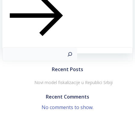
Sea
Recent Posts
Novi model fiskalizacije u Republici Srbiji
Recent Comments
No comments to show.